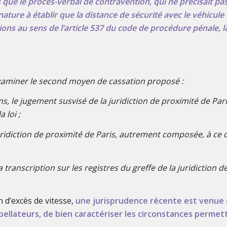
 que le procès-verbal de contravention, qui ne précisait pa
 nature à établir que la distance de sécurité avec le véhicule
ns au sens de l’article 537 du code de procédure pénale, la j
’examiner le second moyen de cassation proposé :
s, le jugement susvisé de la juridiction de proximité de Par
 loi ;
uridiction de proximité de Paris, autrement composée, à ce 
ranscription sur les registres du greffe de la juridiction d
n d’excès de vitesse,
une jurisprudence récente est venue cl
rpellateurs, de bien caractériser les circonstances permett