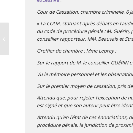
excessive
:
Cour de Cassation, chambre criminelle, 6 ja
«
La COUR, statuant après débats en l’audi
Le motif du controle
du code de procédure pénale : M. Guérin, p
routier : un préalable
conseiller rapporteur, MM. Beauvais et Stra
nécessaire à la validité
des...
Greffier de chambre : Mme Leprey ;
Sur le rapport de M. le conseiller GUÉRIN 
Vu le mémoire personnel et les observatio
Sur le premier moyen de cassation, pris de 
Attendu que, pour rejeter l’exception de nu
est signé et que son auteur peut être iden
Attendu qu’en l’état de ces énonciations, do
procédure pénale, la juridiction de proximité