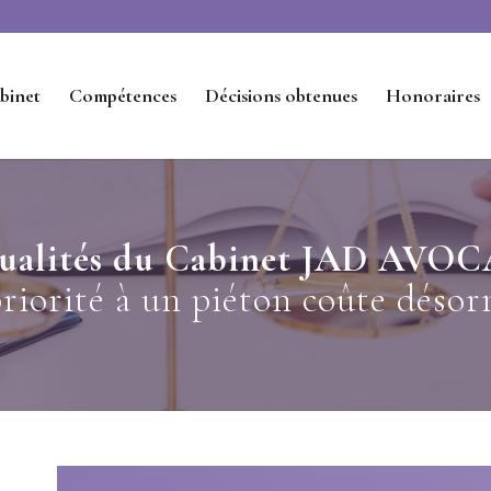
binet
Compétences
Décisions obtenues
Honoraires
ualités du Cabinet JAD AVO
priorité à un piéton coûte désor